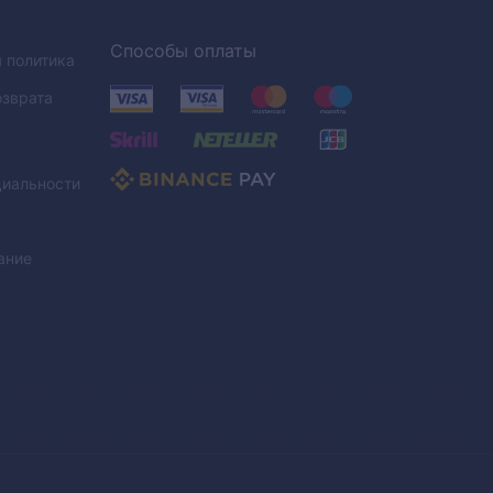
Способы оплаты
 политика
озврата
иальности
ание