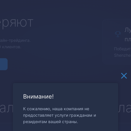
еряют
Л
п
айн-трейдинга.
 клиентов.
Победит
Shenzhe
Внимание!
альная торговая пл
К сожалению, наша компания не
предоставляет услуги гражданам и
резидентам вашей страны.