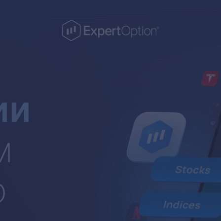
ии
м
о