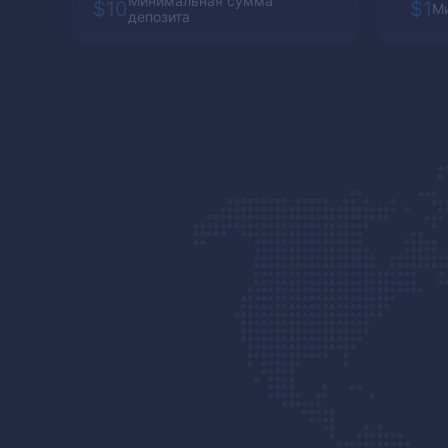
Минимальная сумма
$10
$1
Ми
депозита