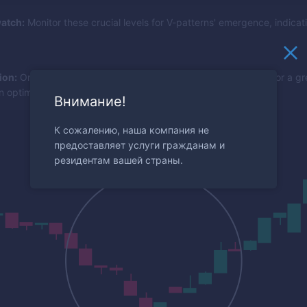
atch:
Monitor these crucial levels for V-patterns' emergence, indicat
ion:
Once a V-shape bounces off a key level, look to the RSI for a gre
n optimal entry.
Внимание!
К сожалению, наша компания не
предоставляет услуги гражданам и
резидентам вашей страны.