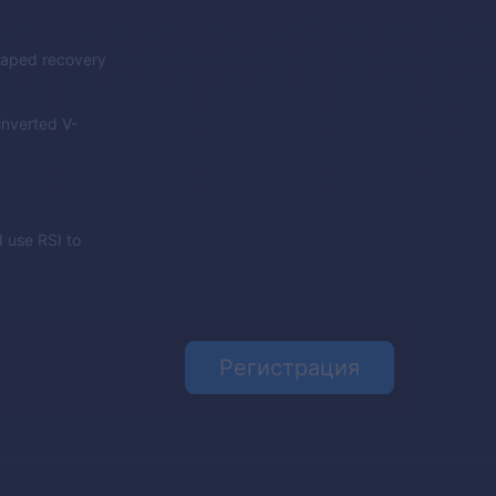
shaped recovery
inverted V-
 use RSI to
Регистрация