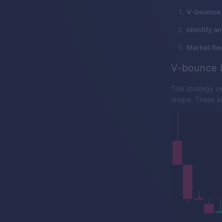
V-bounce 
Identify a
Market flex
V-bounce 
This strategy z
shape. These are