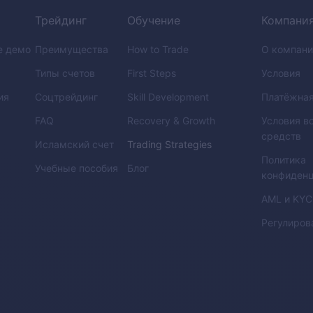
Трейдинг
Обучение
Компани
е демо
Преимущества
How to Trade
О компани
Типы счетов
First Steps
Условия
ия
Соцтрейдинг
Skill Development
Платёжная
FAQ
Recovery & Growth
Условия в
средств
Исламский счет
Trading Strategies
Политика
Учебные пособия
Блог
конфиденц
AML
и
KYC
Регулиров