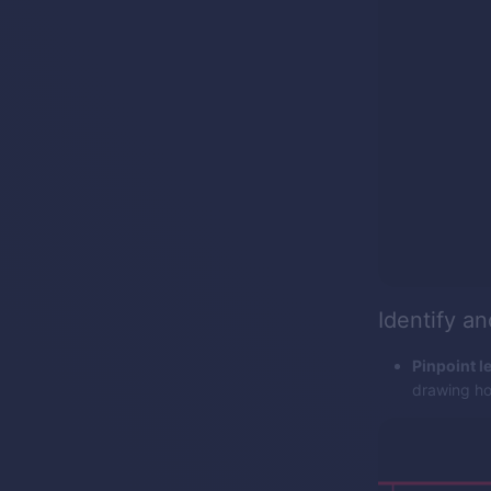
Identify a
Pinpoint le
drawing hor