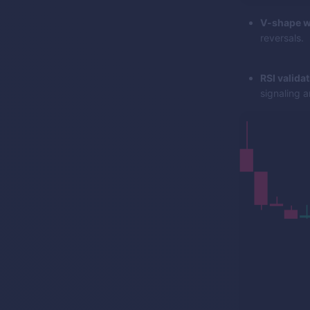
V-shape w
reversals.
RSI validat
signaling a