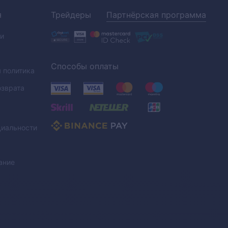
я
Трейдеры
Партнёрская программа
и
Способы оплаты
 политика
озврата
иальности
ание