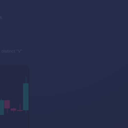
s.
distinct "V"