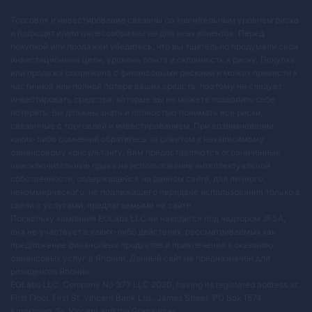
Торговля и инвестирование связаны со значительным уровнем риска
и подходят и/или целесообразны не для всех клиентов. Перед
покупкой или продажей убедитесь, что вы тщательно продумали свои
инвестиционные цели, уровень опыта и склонность к риску. Покупка
или продажа сопряжена с финансовыми рисками и может привести к
частичной или полной потере ваших средств, поэтому не следует
инвестировать средства, которые вы не можете позволить себе
потерять. Вы должны знать и полностью понимать все риски,
связанные с торговлей и инвестированием. При возникновении
каких-либо сомнений обратитесь за советом к независимому
финансовому консультанту. Вам предоставляются ограниченные
неисключительные права на использование интеллектуальной
собственности, содержащейся на данном сайте, для личного,
некоммерческого, не подлежащего передаче использования только в
связи с услугами, предлагаемыми на сайте.
Поскольку компания EOLabs LLC не находится под надзором JFSA,
она не участвует в каких-либо действиях, рассматриваемых как
предложение финансовых продуктов и привлечение к оказанию
финансовых услуг в Японии. Данный сайт не предназначен для
резидентов Японии.
EOLabs LLC, Company No 377 LLC 2020, having its registered address at:
First Floor, First St. Vincent Bank Ltd., James Street, PO Box 1574,
Kingstown, St. Vincent and the Grenadines.